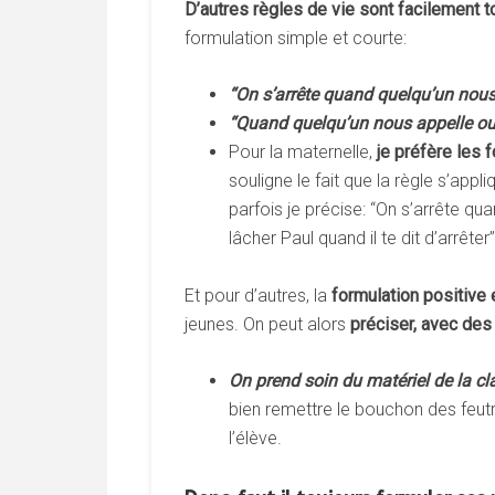
D’autres
règles
de
vie
sont
facilement
t
formulation simple et courte:
“On
s’arrête
quand
quelqu’un
nou
“Quand
quelqu’un
nous
appelle
o
Pour la maternelle,
je
préfère
les
f
souligne le fait que la règle s’app
parfois je précise: “On s’arrête qua
lâcher Paul quand il te dit d’arrêter”
Et pour d’autres, la
formulation
positive
jeunes. On peut alors
préciser,
avec
des
On
prend
soin
du
matériel
de
la
cl
bien remettre le bouchon des feutr
l’élève.