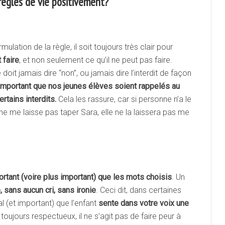
 règles de vie positivement?
rmulation de la règle, il soit toujours très clair pour
t
faire
, et non seulement ce qu’il ne peut pas faire.
doit jamais dire “non”, ou jamais dire l’interdit de façon
important
que
nos
jeunes
élèves
soient
rappelés
au
ertains
interdits.
Cela les rassure, car si personne n’a le
 ne me laisse pas taper Sara, elle ne la laissera pas me
ortant
(voire
plus
important)
que
les
mots
choisis
. Un
,
sans
aucun
cri,
sans
ironie
. Ceci dit, dans certaines
 (et important) que l’enfant
sente
dans
votre
voix
une
oujours respectueux, il ne s’agit pas de faire peur à