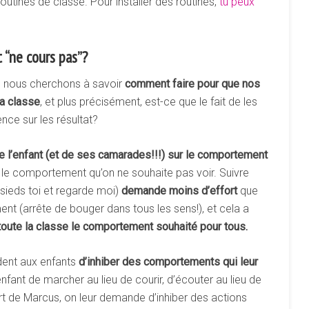
outines de classe. Pour installer des routines,
tu peux
 “ne cours pas”?
, nous cherchons à savoir
comment
faire
pour
que
nos
la
classe
, et plus précisément, est-ce que le fait de les
nce sur les résultat?
e
l’enfant
(et
de
ses
camarades!!!)
sur
le
comportement
sur le comportement qu’on ne souhaite pas voir. Suivre
sieds toi et regarde moi)
demande
moins
d’effort
que
nt (arrête de bouger dans tous les sens!), et cela a
toute
la
classe
le
comportement
souhaité
pour
tous.
dent aux enfants
d’inhiber des comportements qui leur
ant de marcher au lieu de courir, d’écouter au lieu de
hirt de Marcus, on leur demande d’inhiber des actions