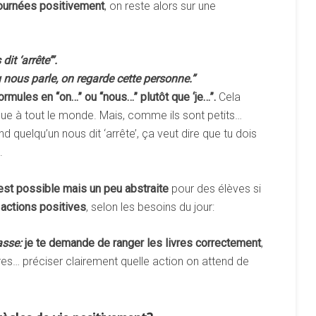
ournées
positivement
, on reste alors sur une
s
dit
‘arrête’”.
u
nous
parle,
on
regarde
cette
personne.”
ormules
en
“on…”
ou
“nous…”
plutôt
que
‘je…”.
Cela
lique à tout le monde. Mais, comme ils sont petits…
nd quelqu’un nous dit ‘arrête’, ça veut dire que tu dois
.
est
possible
mais
un
peu
abstraite
pour des élèves si
actions
positives
, selon les besoins du jour:
asse:
je
te
demande
de
ranger
les
livres
correctement
,
es… préciser clairement quelle action on attend de