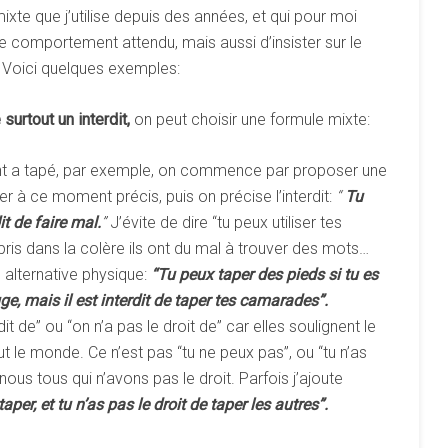
e que j’utilise depuis des années, et qui pour moi
r le comportement attendu, mais aussi d’insister sur le
s. Voici quelques exemples:
e
surtout
un
interdit,
on peut choisir une formule mixte:
ant a tapé, par exemple, on commence par proposer une
iser à ce moment précis, puis on précise l’interdit:
“
Tu
it
de
faire
mal.
”
J’évite de dire “tu peux utiliser tes
 pris dans la colère ils ont du mal à trouver des mots…
 alternative physique:
“Tu
peux
taper
des
pieds
si
tu
es
ge,
mais
il
est
interdit
de
taper
tes
camarades”.
dit de” ou “on n’a pas le droit de” car elles soulignent le
ut le monde. Ce n’est pas “tu ne peux pas”, ou “tu n’as
st nous tous qui n’avons pas le droit. Parfois j’ajoute
taper,
et
tu
n’as
pas
le
droit
de
taper
les
autres”.