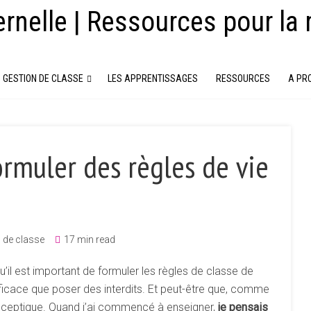
rnelle | Ressources pour la 
GESTION DE CLASSE
LES APPRENTISSAGES
RESSOURCES
A PR
ormuler des règles de vie
 de classe
17 min read
il est important de formuler les règles de classe de
fficace que poser des interdits. Et peut-être que, comme
sceptique. Quand j’ai commencé à enseigner,
je pensais