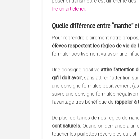
poser et transmettre est différente des r
lire un article ici.
Quelle différence entre “marche” et
Pour reprendre clairement notre propos
élèves
respectent
les
règles
de
vie
de
formuler positivement va avoir une influe
Une consigne positive
attire
l’attention
d
qu’il
doit
avoir
, sans attirer l’attention 
une consigne formulée positivement (as
suivre une consigne formulée négativeme
l’avantage très bénéfique de
rappeler
à
De plus, certaines de nos règles deman
sont naturels
. Quand on demande à un enf
toucher les paillettes réversibles du t-s