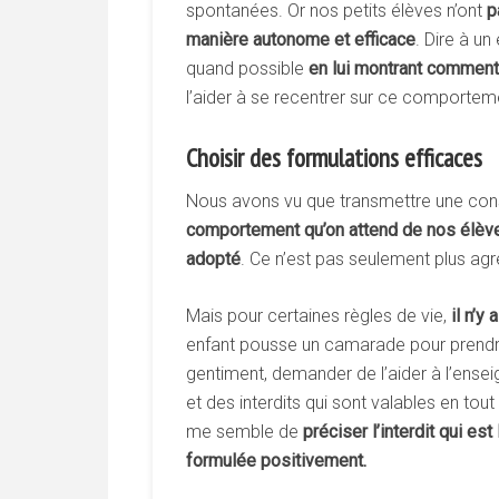
spontanées. Or nos petits élèves n’ont
p
manière autonome et efficace
. Dire à u
quand possible
en lui montrant comment
l’aider à se recentrer sur ce comportem
Choisir des formulations efficaces
Nous avons vu que transmettre une con
comportement
qu’on
attend
de
nos
élèv
adopté
. Ce n’est pas seulement plus agr
Mais pour certaines règles de vie,
il
n’y
a
enfant pousse un camarade pour prendre s
gentiment, demander de l’aider à l’enseig
et des interdits qui sont valables en to
me semble de
préciser
l’interdit
qui
est
formulée
positivement.