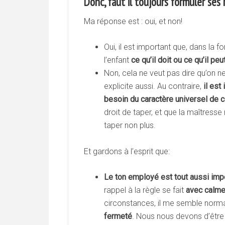
Donc, faut il toujours formuler ses
Ma réponse est : oui, et non!
Oui, il est important que, dans la fo
l’enfant
ce
qu’il
doit
ou
ce
qu’il
peu
Non, cela ne veut pas dire qu’on ne 
explicite aussi. Au contraire,
il
est
besoin
du
caractère
universel
de
c
droit de taper, et que la maîtresse
taper non plus.
Et gardons à l’esprit que:
Le
ton
employé
est
tout
aussi
imp
rappel à la règle se fait
avec
calme
circonstances, il me semble normal
fermeté
. Nous nous devons d’être t