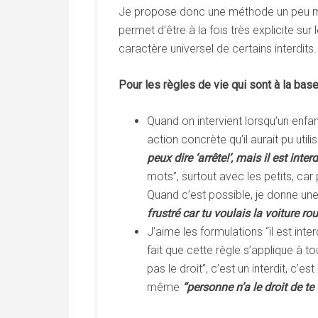
Je propose donc une méthode un peu mixt
permet d’être à la fois très explicite su
caractère universel de certains interdit
Pour
les
règles
de
vie
qui
sont
à
la
bas
Quand on intervient lorsqu’un enf
action concrète qu’il aurait pu util
peux
dire
‘arrête!’,
mais
il
est
interd
mots”, surtout avec les petits, car
Quand c’est possible, je donne une
frustré
car
tu
voulais
la
voiture
rou
J’aime les formulations “il est inter
fait que cette règle s’applique à to
pas le droit”, c’est un interdit, c’e
même
“personne
n’a
le
droit
de
te